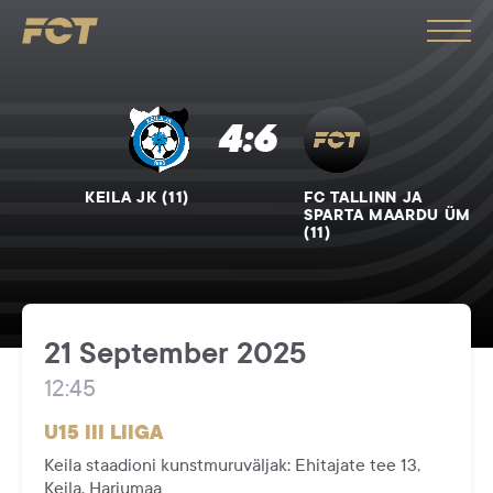
FC
Tallinn
Поиск
4:6
KEILA JK (11)
FC TALLINN JA
SPARTA MAARDU ÜM
(11)
21 September 2025
12:45
U15 III LIIGA
Keila staadioni kunstmuruväljak: Ehitajate tee 13,
Keila, Harjumaa