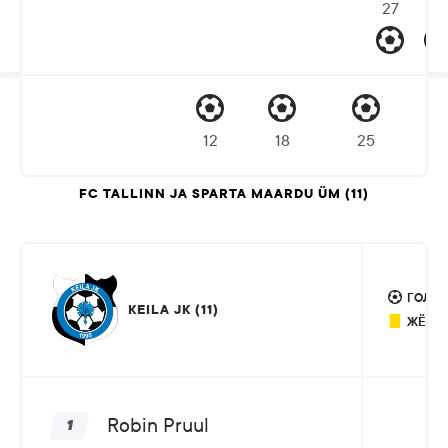
27
32
12
18
25
FC TALLINN JA SPARTA MAARDU ÜM (11)
ГОЛ: 4
KEILA JK (11)
ЖЁЛТА
Robin Pruul
1