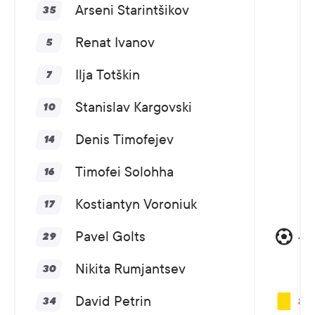
Arseni Starintšikov
35
Renat Ivanov
5
Ilja Totškin
7
Stanislav Kargovski
10
Denis Timofejev
14
Timofei Solohha
16
Kostiantyn Voroniuk
17
Pavel Golts
47
29
Nikita Rumjantsev
30
David Petrin
81
34