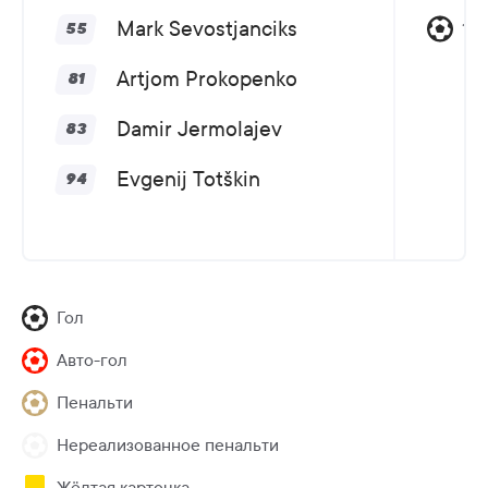
Mark Sevostjanciks
12,
55
Artjom Prokopenko
81
Damir Jermolajev
83
Evgenij Totškin
94
Гол
Авто-гол
Пенальти
Нереализованное пенальти
Жёлтая карточка