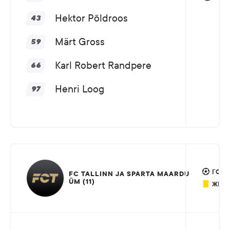
Hektor Põldroos
43
Märt Gross
59
Karl Robert Randpere
66
Henri Loog
97
ГОЛ: 
FC TALLINN JA SPARTA MAARDU
ÜM (11)
ЖЁЛТ