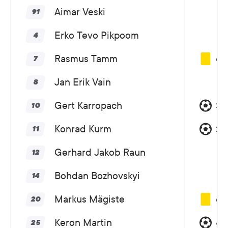
Aimar Veski
91
Erko Tevo Pikpoom
4
Rasmus Tamm
68
7
Jan Erik Vain
8
Gert Karropach
32
10
Konrad Kurm
27
11
Gerhard Jakob Raun
12
Bohdan Bozhovskyi
14
Markus Mägiste
64
20
Keron Martin
44
25